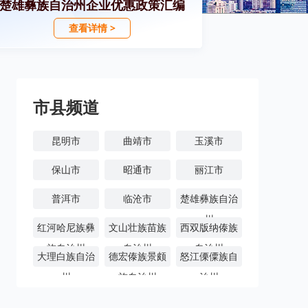
楚雄彝族自治州企业优惠政策汇编
查看详情 >
市县频道
昆明市
曲靖市
玉溪市
保山市
昭通市
丽江市
普洱市
临沧市
楚雄彝族自治
州
红河哈尼族彝
文山壮族苗族
西双版纳傣族
族自治州
自治州
自治州
大理白族自治
德宏傣族景颇
怒江傈僳族自
州
族自治州
治州
迪庆藏族自治
州