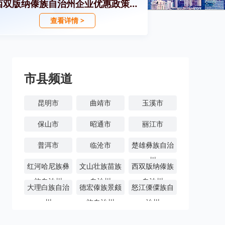
西双版纳傣族自治州企业优惠政策汇编
查看详情 >
市县频道
昆明市
曲靖市
玉溪市
保山市
昭通市
丽江市
普洱市
临沧市
楚雄彝族自治
州
红河哈尼族彝
文山壮族苗族
西双版纳傣族
族自治州
自治州
自治州
大理白族自治
德宏傣族景颇
怒江傈僳族自
州
族自治州
治州
迪庆藏族自治
州